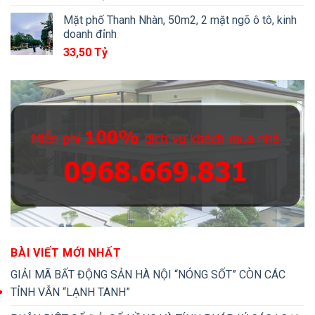
Mặt phố Thanh Nhàn, 50m2, 2 mặt ngõ ô tô, kinh
doanh đỉnh
33,50
Tỷ
BÀI VIẾT MỚI NHẤT
GIẢI MÃ BẤT ĐỘNG SẢN HÀ NỘI “NÓNG SỐT” CÒN CÁC
TỈNH VẪN “LẠNH TANH”