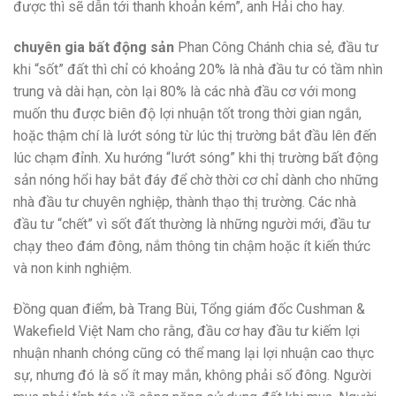
được thì sẽ dẫn tới thanh khoản kém”, anh Hải cho hay.
chuyên gia bất động sản
Phan Công Chánh chia sẻ, đầu tư
khi “sốt” đất thì chỉ có khoảng 20% là nhà đầu tư có tầm nhìn
trung và dài hạn, còn lại 80% là các nhà đầu cơ với mong
muốn thu được biên độ lợi nhuận tốt trong thời gian ngắn,
hoặc thậm chí là lướt sóng từ lúc thị trường bắt đầu lên đến
lúc chạm đỉnh. Xu hướng “lướt sóng” khi thị trường bất động
sản nóng hổi hay bắt đáy để chờ thời cơ chỉ dành cho những
nhà đầu tư chuyên nghiệp, thành thạo thị trường. Các nhà
đầu tư “chết” vì sốt đất thường là những người mới, đầu tư
chạy theo đám đông, nắm thông tin chậm hoặc ít kiến thức
và non kinh nghiệm.
Đồng quan điểm, bà Trang Bùi, Tổng giám đốc Cushman &
Wakefield Việt Nam cho rằng, đầu cơ hay đầu tư kiếm lợi
nhuận nhanh chóng cũng có thể mang lại lợi nhuận cao thực
sự, nhưng đó là số ít may mắn, không phải số đông. Người