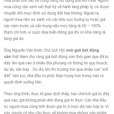
mua phải tỉnh táo về công năng sử dụng đất khi mua. Người
mua cũng cần xem xét thật kỹ về hành lang pháp lý, có được
chuyển đổi mục đích sử dụng đất hay không. Ngoài ra,
người mua nên so sánh với các khu vực tương tự hoặc giá
các năm trước và cẩn trọng nếu mức tăng là 50 – 100%
thậm chí hơn, vì cuộc đua biến động giá đó có khả năng là
tăng giá ảo.
Ông Nguyễn Văn Đính, Chủ tịch Hội
môi giới bất động
sản
Việt Nam cho rằng giá bất động sản thời gian qua đã bị
đẩy lên quá cao ở nhiều địa phương có thông tin quy hoạch,
dự án, sân bay… Do đó, khi thị trường trải qua nhiều cơn “sốt
đất” liên tục, nhà đầu tư phải thận trọng hơn trong việc ra
quyết định xuống tiền.
Theo ông Đính, thực tế giao dịch thấp, hạn chế bởi giá bị đẩy
quá cao, giá không phản ánh đúng giá trị thực. Các nhà đầu
tư, người mua cũng tính được giá trị ở mức độ nào hợp lý. Vì
vậy, người có nhu cầu thực sẽ không mua những sản phẩm