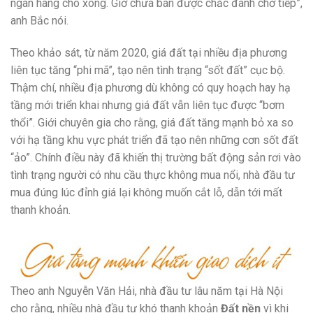
ngân hàng cho xong. Giờ chưa bán được chắc đành chờ tiếp”,
anh Bắc nói.
Theo khảo sát, từ năm 2020, giá đất tại nhiều địa phương
liên tục tăng “phi mã”, tạo nên tình trạng “sốt đất” cục bộ.
Thậm chí, nhiều địa phương dù không có quy hoạch hay hạ
tầng mới triển khai nhưng giá đất vẫn liên tục được “bơm
thổi”. Giới chuyên gia cho rằng, giá đất tăng mạnh bỏ xa so
với hạ tầng khu vực phát triển đã tạo nên những cơn sốt đất
“ảo”. Chính điều này đã khiến thị trường bất động sản rơi vào
tình trạng người có nhu cầu thực không mua nổi, nhà đầu tư
mua đúng lúc đỉnh giá lại không muốn cắt lỗ, dẫn tới mất
thanh khoản.
Theo anh Nguyễn Văn Hải, nhà đầu tư lâu năm tại Hà Nội
cho rằng, nhiều nhà đầu tư khó thanh khoản
Đất nền
vì khi