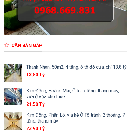
CẦN BÁN GẤP
Thanh Nhàn, 50m2, 4 tầng, ô tô đỗ cửa, chỉ 13.8 tỷ
13,80
Tỷ
Kim Đồng, Hoàng Mai, Ô tô, 7 tầng, thang máy,
vừa ở vừa cho thuê
21,50
Tỷ
Kim Đồng, Phân Lô, vỉa hè Ô Tô tránh, 2 thoáng, 7
tầng, thang máy
23,90
Tỷ