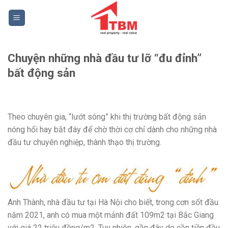
Skip
to
content
Chuyện những nhà đầu tư lỡ “đu đỉnh”
bất động sản
Theo chuyên gia, “lướt sóng” khi thị trường bất động sản
nóng hổi hay bắt đáy để chờ thời cơ chỉ dành cho những nhà
đầu tư chuyên nghiệp, thành thạo thị trường.
Anh Thành, nhà đầu tư tại Hà Nội cho biết, trong cơn sốt đầu
năm 2021, anh có mua một mảnh đất 109m2 tại Bắc Giang
với giá 22 triệu đồng/m2. Tuy nhiên, gần đây do cần tiền đầu